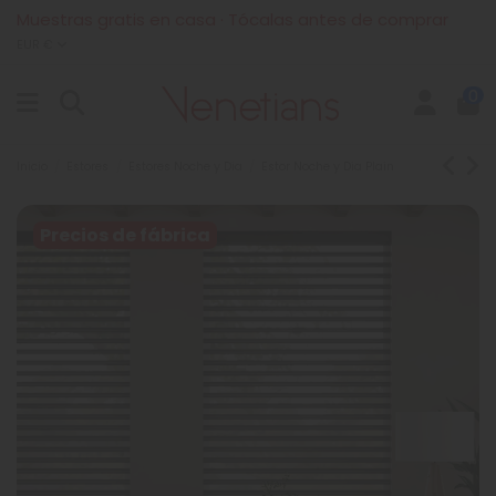
Muestras gratis en casa · Tócalas antes de comprar
EUR €
0
Inicio
Estores
Estores Noche y Dia
Estor Noche y Dia Plain
Precios de fábrica