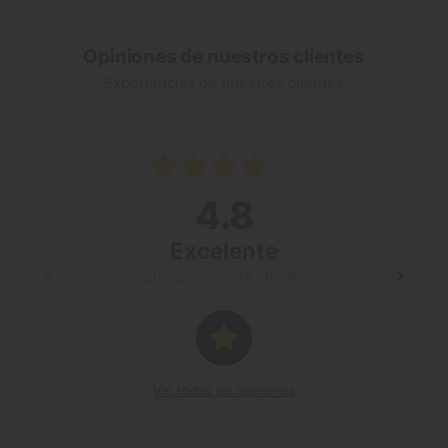
Opiniones de nuestros clientes
Experiencias de nuestros clientes
4 may 2
4.8
Excele
El siste
Excelente
mejor qu
Valoraciones de clientes
Resp
Gracia
anima
Ver todas las opiniones
saludo