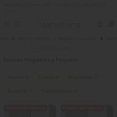
Muestras gratis en casa · Tócalas antes de comprar
EUR €
0
es
Artesanía a Medida
Personaliza tu producto
Certifica
Inicio
Estores
Estores Plegables y Paqueto
Estores Plegables y Paqueto
Material
Colores
Propiedades
Estancias
Características
Precios de fábrica
Precios de fábrica