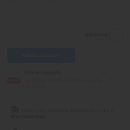
Cantidad:
Añadir al Carrito
Date un capricho
Tus compras de 60€ a 2000€ financiadas
con Pepper.
Fabricación artesanal. Recíbelo entre
5
y
7
días laborales
.