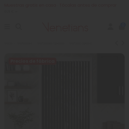
Muestras gratis en casa · Tócalas antes de comprar
EUR €
0
Inicio
Verticales
Verticales Opacos
Vertical Opaca
Precios de fábrica