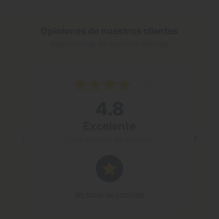
Opiniones de nuestros clientes
Experiencias de nuestros clientes
4 may 2
4.8
Excele
El siste
Excelente
mejor qu
Valoraciones de clientes
Resp
Gracia
anima
Ver todas las opiniones
saludo