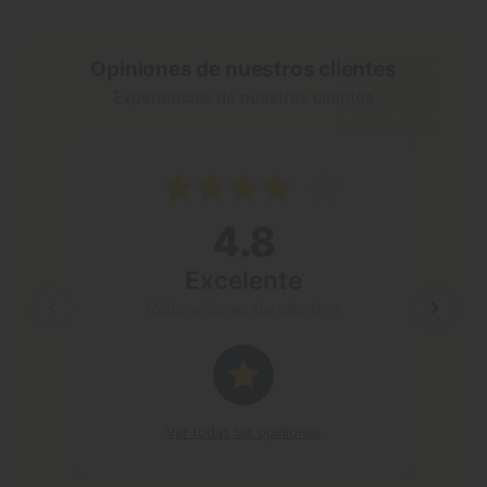
Opiniones de nuestros clientes
Experiencias de nuestros clientes
4 may 2
4.8
Excele
El siste
Excelente
mejor qu
Valoraciones de clientes
Resp
Gracia
anima
Ver todas las opiniones
saludo