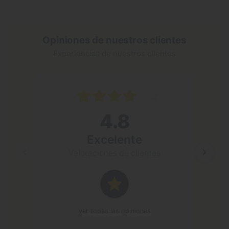
Opiniones de nuestros clientes
Experiencias de nuestros clientes
4 may 2
4.8
Excele
El siste
Excelente
mejor qu
Valoraciones de clientes
Resp
Gracia
anima
Ver todas las opiniones
saludo