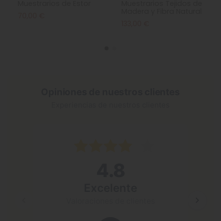
Muestrarios de Estor
Muestrarios Tejidos de
Madera y Fibra Natural
70,00 €
133,00 €
Opiniones de nuestros clientes
Experiencias de nuestros clientes
4 may 2
4.8
Excele
El siste
Excelente
mejor qu
Valoraciones de clientes