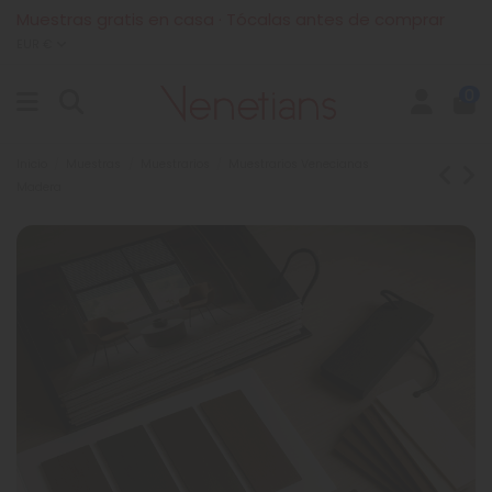
Muestras gratis en casa · Tócalas antes de comprar
EUR €
0
Inicio
Muestras
Muestrarios
Muestrarios Venecianas
Madera